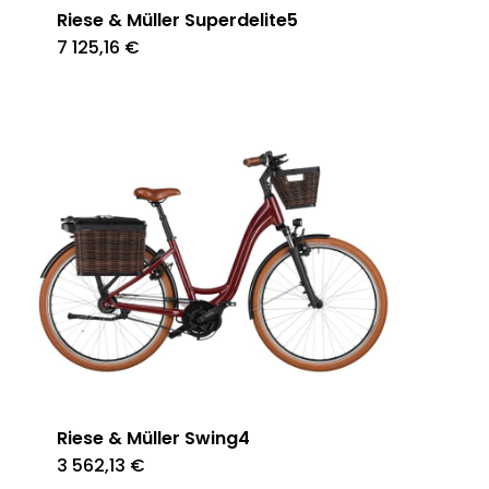
Riese & Müller Superdelite5
7 125,16
€
Riese & Müller Swing4
3 562,13
€