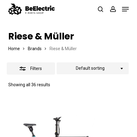
Skip
Menu
search
account
Close
to
Close
Filters
main
Menu
Riese & Müller
content
Home
Brands
Riese & Müller
Default sorting
Filters
Showing all 36 results