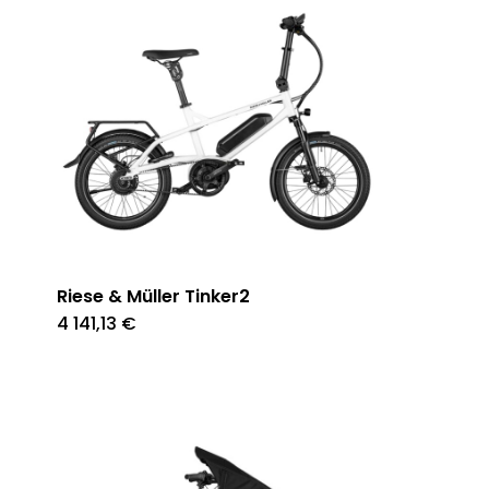
Riese & Müller Tinker2
4 141,13
€