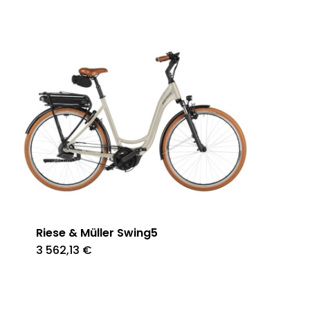
Riese & Müller Swing5
3 562,13
€