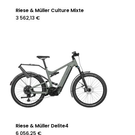
Riese & Müller Culture Mixte
3 562,13
€
Riese & Müller Delite4
6 056,25
€