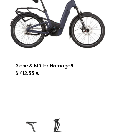
Riese & Müller Homage5
6 412,55
€