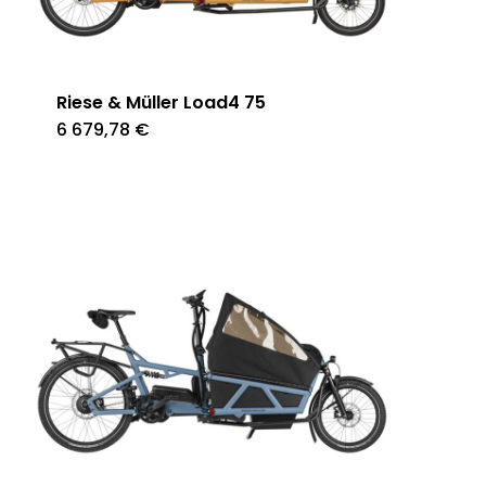
Riese & Müller Load4 75
6 679,78
€