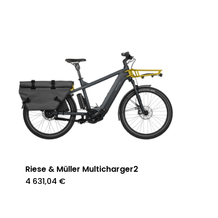
Riese & Müller Multicharger2
4 631,04
€