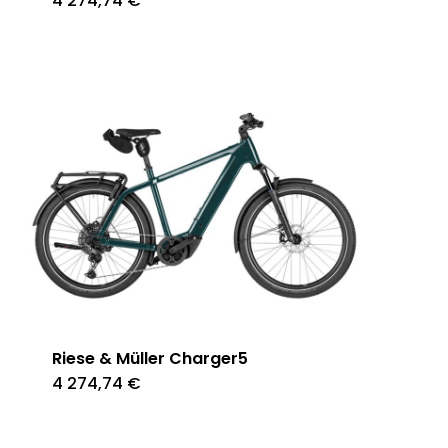
4 274,74
€
Riese & Müller Charger5
4 274,74
€