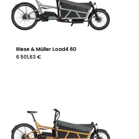
Riese & Müller Load4 60
6 501,63
€