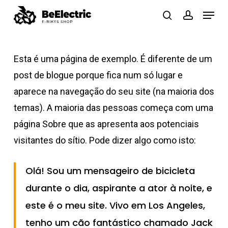
Saltar
Menu
pesquisa
conta
para
Fecha
o
menu
conteúdo
Esta é uma página de exemplo. É diferente de um
principal
post de blogue porque fica num só lugar e
aparece na navegação do seu site (na maioria dos
temas). A maioria das pessoas começa com uma
página Sobre que as apresenta aos potenciais
visitantes do sítio. Pode dizer algo como isto:
Olá! Sou um mensageiro de bicicleta
durante o dia, aspirante a ator à noite, e
este é o meu site. Vivo em Los Angeles,
tenho um cão fantástico chamado Jack